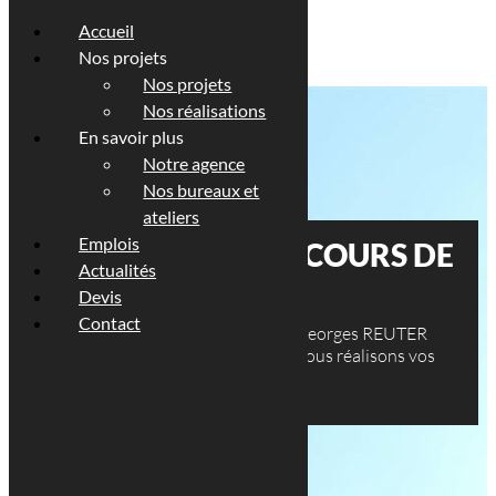
Accueil
Nos projets
Nos projets
Nos réalisations
En savoir plus
Notre agence
Nos bureaux et
ateliers
Emplois
NOS PROJETS EN COURS DE
Actualités
CONSTRUCTION
Devis
Contact
Faites confiance à notre cabinet Georges REUTER
ARCHITECTES au Luxembourg. Nous réalisons vos
projets dans les règles de l’art !