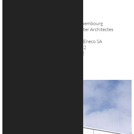
Caractéristiques
Maître d’ouvrage : Ville de Luxembourg
Maître d’œuvre : Georges reuter Architectes
Luxembourg
Bureau d’études techniques : Eneco SA
Volume du bâtiment : 9500 m2
Surface hors œuvre : 1700 m2