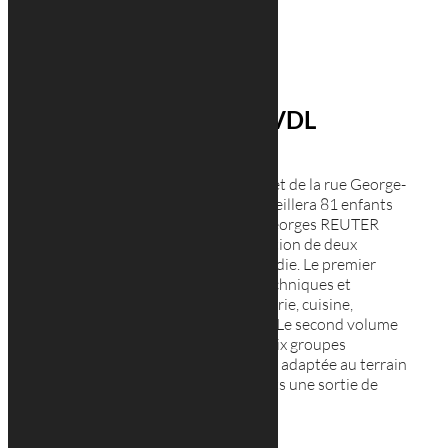
Crèche Rue Marshall VDL
Située le long de la rue de Chicago et de la rue George-
C Marshall, la nouvelle crèche accueillera 81 enfants
grâce à la conception du cabinet Georges REUTER
ARCHITECTES. C’est une construction de deux
volumes reliés par une forme arrondie. Le premier
volume accueillera les fonctions techniques et
administratives (poubelles, buanderie, cuisine,
sanitaire, bureaux, salle détente…). Le second volume
sera constitué de séjours pour les six groupes
d’enfants. La crèche sera également adaptée au terrain
nivelé, puisqu’elle offrira aux enfants une sortie de
plain-pied
.