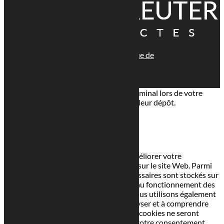
© tous droits réservés
plan du site
-
mentions légales
-
politique de
confidentialité
Site propulsé par
INOVA WEB
Ce site dépose des cookies sur votre terminal lors de votre
visite. Vous pouvez accepter ou refuser leur dépôt.
J'accepte
Je refuse
En savoir plus
Fermer
Ce site Web utilise des cookies pour améliorer votre
expérience pendant que vous naviguez sur le site Web. Parmi
ceux-ci, les cookies classés comme nécessaires sont stockés sur
votre navigateur car ils sont essentiels au fonctionnement des
fonctionnalités de base du site Web. Nous utilisons également
des cookies tiers qui nous aident à analyser et à comprendre
comment vous utilisez ce site Web. Ces cookies ne seront
stockés dans votre navigateur qu'avec votre consentement.