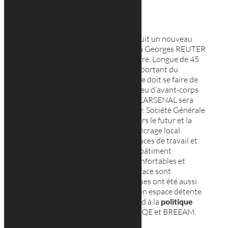
Luxembourg
La banque Société Générale construit un nouveau
siège au
Luxembourg
et fait appel à Georges REUTER
ARCHITECTE comme maître d’œuvre. Longue de 45
mètres, la façade est un élément important du
bâtiment. La vision de cette dernière doit se faire de
biais, afin de percevoir au mieux le jeu d’avant-corps
irréguliers qui sculptent la
façade
. L’ARSENAL sera
réalisé en pierre, en verre et en acier. Société Générale
tenait à orientée sa construction vers le futur et la
modernité, tout en restant dans l’ancrage local.
Afin de répondre aux besoins d’espaces de travail et
d’accueil de ses clients, le nouveau bâtiment
accueillera 700 postes de travail confortables et
lumineux. Au total, 9 700m2 de surface sont
développés. De nombreuses terrasses ont été aussi
pensées à plusieurs endroits pour un espace détente.
Pour finir, cette construction répond à la
politique
RSE
avec l’obtention du certificat HQE et BREEAM.