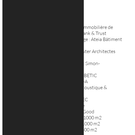
Caractéristiques
Maître de l’ouvrage : Société immobilière de
l’Arsenal ; Société Générale Bank & Trust
Assistant et maître de l’ouvrage : Ateia Bâtiment
& Industrie
Maître d’œuvre : Georges Reuter Architectes
Luxembourg
Bureau d’études statistiques : Simon-
Christiansen & Associés
Bureau d’études techniques : BETIC
Ingénierie de l’enveloppe : VS-A
Ingénierie de l’acoustique : Acoustique &
Conseil
Bureau de contrôle : SOCOTEC
Certification HQE : excellente
Certification BREEAM : very Good
Volume bâtiment pondéré : 41000 m2
Surface hors œuvre brute : 11000 m2
Surface hors œuvre nette : 9600 m2