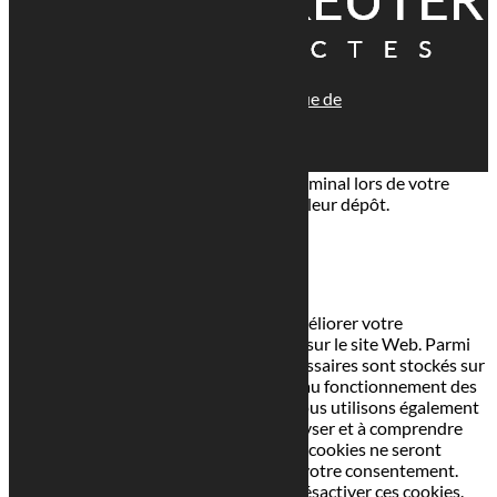
© tous droits réservés
plan du site
-
mentions légales
-
politique de
confidentialité
Site propulsé par
INOVA WEB
Ce site dépose des cookies sur votre terminal lors de votre
visite. Vous pouvez accepter ou refuser leur dépôt.
J'accepte
Je refuse
En savoir plus
Fermer
Ce site Web utilise des cookies pour améliorer votre
expérience pendant que vous naviguez sur le site Web. Parmi
ceux-ci, les cookies classés comme nécessaires sont stockés sur
votre navigateur car ils sont essentiels au fonctionnement des
fonctionnalités de base du site Web. Nous utilisons également
des cookies tiers qui nous aident à analyser et à comprendre
comment vous utilisez ce site Web. Ces cookies ne seront
stockés dans votre navigateur qu'avec votre consentement.
Vous avez également la possibilité de désactiver ces cookies.