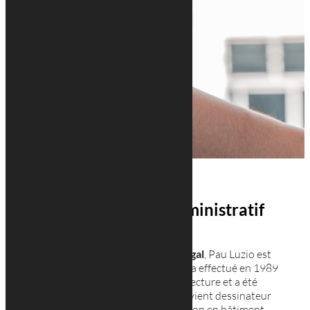
Paul Luzio : gérant administratif
Né en 1971 à
Santa Tirso
au
Portugal
, Pau Luzio est
de nationalité Luxembourgeoise. Il a effectué en 1989
un formation dessinateur en architecture et a été
diplômé en 1994. En 1996, Paul devient dessinateur
d’architecture, d’études et d’exécution en bâtiment