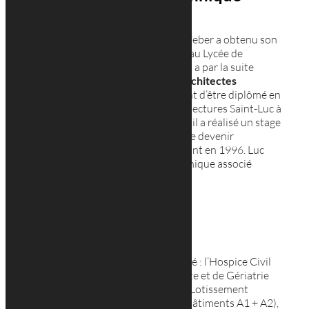
Né au
Luxembourg
en 1969, Luc Weber a obtenu son
examen de fin d’études secondaire au Lycée de
Garçons au
Luxembourg en 1988. Il a par la suite
effectué un stage au
cabinet des architectes
Hoffmann et Schemel en 1989 avant d’être diplômé en
1995 à l’institut Supérieure d’architectures Saint-Luc à
Bruxelles
. C’est de 1995 à 1996 qu’il a réalisé un stage
au cabinet Georges Reuter, avant de devenir
architecte collaborateur indépendant en 1996. Luc
Weber est maintenant gérant technique associé
depuis le 1 mai 2015.
Ses projets
Concernant ses projets, Luc a réalisé : l’Hospice Civil
du Pfaffenthal, la Maison de Retraite et de Gériatrie
de Hamm, les Fonds du Logement (Lotissement
« Carmel » à Luxembourg-Cents – Bâtiments A1 + A2),