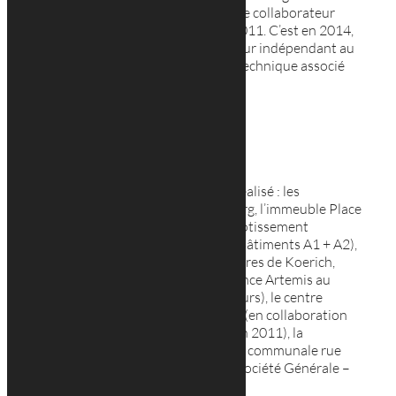
en 2003 avant de devenir architecte collaborateur
indépendant de 2004 à 2011. En 2011. C’est en 2014,
qu’il devient architecte collaborateur indépendant au
cabinet Georges Reuter et gérant technique associé
depuis le 1 mai 2015.
Ses projets
Concernant ses projets Tobiasz a réalisé : les
Résidences Buddleia au Luxembourg, l’immeuble Place
de Paris, les Fonds du Logement (Lotissement
« Carmel » à Luxembourg-Cents – Bâtiments A1 + A2),
l’extension des constructions scolaires de Koerich,
Maison de Soins à Hamm. la résidence Artemis au
Kirchberg (projet lauréat du concours), le centre
pénitentiaire Uechterhaff à Sanem (en collaboration
avec Christian Bauer Architectes en 2011), la
Handwerkskammer Trier, la Crèche communale rue
Marshall à Luxembourg-Ville et la Société Générale –
Bâtiment ARSENAL.