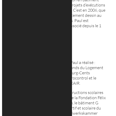
avant de devenir responsable des projets d’exécutions
et du service informatique en 1998. C’est en 2006, que
Paul devient responsable du département dessin au
cabinet Georges Reuter Architectes. Paul est
maintenant
gérant administratif
associé depuis le 1
mai 2015.
Ses projets
Concernant ses projets et dessins Paul a réalisé :
l’Hospice Civil du Pfaffenthal, les Fonds du Logement
(Lotissement « Carmel » à Luxembourg-Cents
Bâtiments A1 + A2), le bâtiment Eurocontrol et le
nouveau Bâtiment Transitaires LUXAIR.
Les chantiers : l’extension des constructions scolaires
de Koerich, la nouvelle Résidence de la Fondation Félix
Chomé, la Maison de Soins à Hamm, le bâtiment G
LuxAirport (Deloitte), le centre sportif et scolaire du
Cents Ville de Luxembourg, le Handwerkskammer