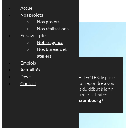
Accueil
Nos projets
Nos projets
Nos réalisations
En savoir plus
Notre agence
Nos bureaux et
ateliers
Emplois
NOTRE ÉQUIPE
Actualités
Devis
Le cabinet Georges REUTER ARCHITECTES dispose
d’une équipe de professionnels pour répondre à vos
Contact
attentes. Nous sommes à vos côtés du début à la fin
du projet afin de vous conseiller au mieux. Faites
confiance à votre
architecte
au
Luxembourg
!