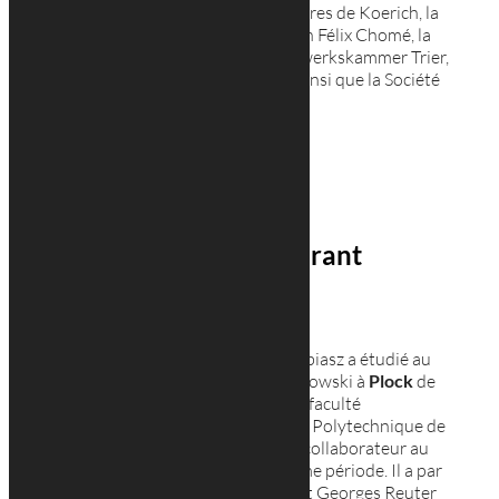
l’extension des constructions scolaires de Koerich, la
Nouvelle Résidence de la Fondation Félix Chomé, la
Maison de Soins à Hamm, le Handwerkskammer Trier,
le centre scolaire et sportif Cents ainsi que la Société
Générale – Bâtiment ARSENAL.
Tobiasz Lebkowski : gérant
technique
Né à
Plock
en
Pologne
en 1978, Tobiasz a étudié au
Lycée Général de Stanislaw Malachowski à
Plock
de
1993 à 1997. Diplômé en 2002 à la faculté
d’Architecture de l’école supérieure Polytechnique de
Varsovie
, Tobiasz à également été collaborateur au
cabinet Staner Architectes à la même période. Il a par
la suite effectué un stage au cabinet Georges Reuter