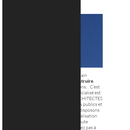
Construire ou rénover demande un certain
nombre de précautions.
Permis de construire
,
coût financier, type de maison, dimensions… C’est
pourquoi, faire appel à un architecte spécialisé est
indispensable. GEORGES REUTER ARCHITECTES
vous propose la conception de vos biens publics et
privés dans tout le
Luxembourg
. Nous disposons
des compétences nécessaires pour la réalisation
de vos projets. Nous restons à votre écoute
jusqu’à la réception des travaux. N’hésitez pas à