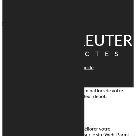

1 Rue Paul Henkes, 1710 Luxembourg
Suivre
© tous droits réservés
plan du site
-
mentions légales
-
politique de
confidentialité
Site propulsé par
INOVA WEB
Ce site dépose des cookies sur votre terminal lors de votre
visite. Vous pouvez accepter ou refuser leur dépôt.
J'accepte
Je refuse
En savoir plus
Fermer
Ce site Web utilise des cookies pour améliorer votre
expérience pendant que vous naviguez sur le site Web. Parmi