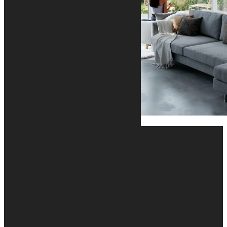
MENU
Accueil
Nos projets
Nos projets
Nos réalisations
En savoir plus
Notre agence
Nos bureaux et ateliers
Emplois