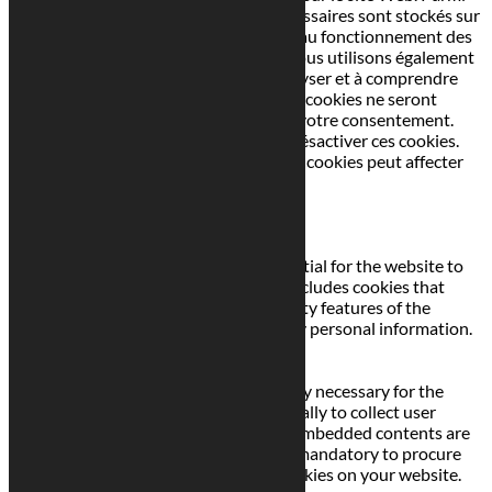
ceux-ci, les cookies classés comme nécessaires sont stockés sur
votre navigateur car ils sont essentiels au fonctionnement des
fonctionnalités de base du site Web. Nous utilisons également
des cookies tiers qui nous aident à analyser et à comprendre
comment vous utilisez ce site Web. Ces cookies ne seront
stockés dans votre navigateur qu'avec votre consentement.
Vous avez également la possibilité de désactiver ces cookies.
Mais la désactivation de certains de ces cookies peut affecter
votre expérience de navigation.
Necessary
Necessary
Toujours activé
Necessary cookies are absolutely essential for the website to
function properly. This category only includes cookies that
ensures basic functionalities and security features of the
website. These cookies do not store any personal information.
Non-necessary
Non-necessary
Any cookies that may not be particularly necessary for the
website to function and is used specifically to collect user
personal data via analytics, ads, other embedded contents are
termed as non-necessary cookies. It is mandatory to procure
user consent prior to running these cookies on your website.