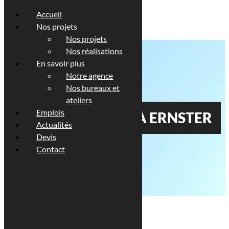
Accueil
Nos projets
Nos projets
Nos réalisations
En savoir plus
Notre agence
Nos bureaux et
ateliers
Emplois
TROIS MAISONS À ERNSTER
Actualités
Devis
Contact
Description
Maître d’ouvrage : 2M Bauwerk