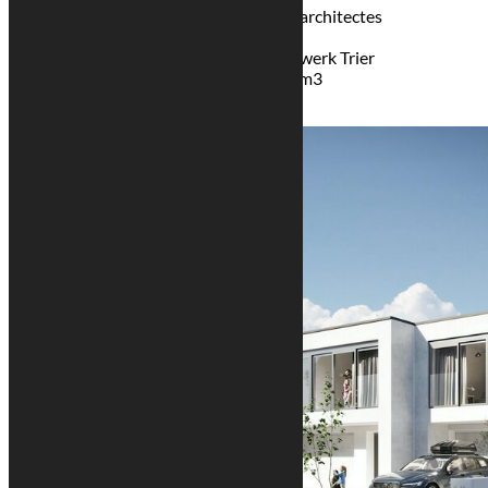
Maître d’œuvre : Georges Reuter architectes
Luxembourg
Bureau d’étuds statistiques : Tragwerk Trier
Volume bâtiment pondéré : 1800m3
Surface hors œuvre: 600m2