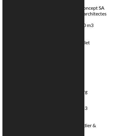
Maître de l’ouvrage : Résidence Concept SA
Maître d’œuvre : Georges Reuter architectes
Luxembourg
Volume bâtiment pondéré : 11000 m3
Surface hors œuvre: 3800 m2
Bureau d’étude statistiques : Au2
Bureau d’études techniques : Goblet
Lavandier & Associés
IMMEUBLE RESIDENTIEL NEUSECH
MAITRE DE L’OUVRAGE
Résidence Concept SA
MAITRE D’ŒUVRE
Georges Reuter Architectes Luxembourg
DONNEES TECHNIQUES
Volume bâti pondéré: environ 11.000 m3
Surface hors oeuvre: environ 3.800 m2
Bureau étude statique : Au2
Bureau étude technique : Goblet Lavandier &
Associés