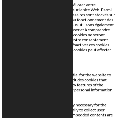
Ce site Web utilise des cookies pour améliorer votre
expérience pendant que vous naviguez sur le site Web. Parmi
ceux-ci, les cookies classés comme nécessaires sont stockés sur
votre navigateur car ils sont essentiels au fonctionnement des
fonctionnalités de base du site Web. Nous utilisons également
des cookies tiers qui nous aident à analyser et à comprendre
comment vous utilisez ce site Web. Ces cookies ne seront
stockés dans votre navigateur qu'avec votre consentement.
Vous avez également la possibilité de désactiver ces cookies.
Mais la désactivation de certains de ces cookies peut affecter
votre expérience de navigation.
Necessary
Necessary
Toujours activé
Necessary cookies are absolutely essential for the website to
function properly. This category only includes cookies that
ensures basic functionalities and security features of the
website. These cookies do not store any personal information.
Non-necessary
Non-necessary
Any cookies that may not be particularly necessary for the
website to function and is used specifically to collect user
personal data via analytics, ads, other embedded contents are