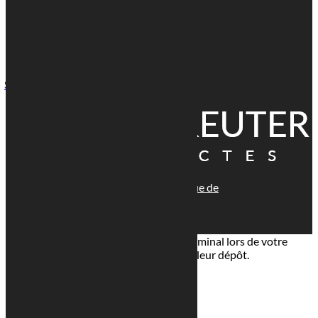
Voir l'adresse email

1 Rue Paul Henkes, 1710 Luxembourg
Suivre
© tous droits réservés
plan du site
-
mentions légales
-
politique de
confidentialité
Site propulsé par
INOVA WEB
Ce site dépose des cookies sur votre terminal lors de votre
visite. Vous pouvez accepter ou refuser leur dépôt.
J'accepte
Je refuse
En savoir plus
Fermer