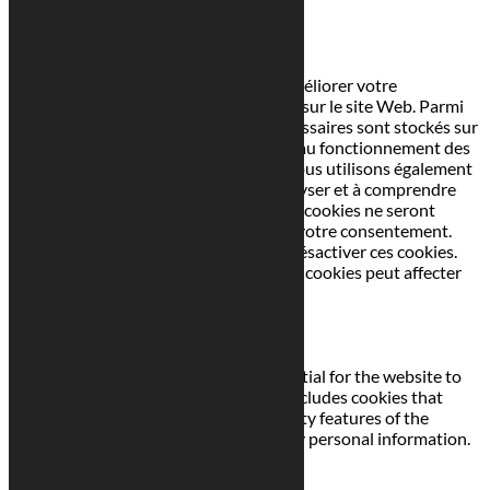
Fermer
Ce site Web utilise des cookies pour améliorer votre
expérience pendant que vous naviguez sur le site Web. Parmi
ceux-ci, les cookies classés comme nécessaires sont stockés sur
votre navigateur car ils sont essentiels au fonctionnement des
fonctionnalités de base du site Web. Nous utilisons également
des cookies tiers qui nous aident à analyser et à comprendre
comment vous utilisez ce site Web. Ces cookies ne seront
stockés dans votre navigateur qu'avec votre consentement.
Vous avez également la possibilité de désactiver ces cookies.
Mais la désactivation de certains de ces cookies peut affecter
votre expérience de navigation.
Necessary
Necessary
Toujours activé
Necessary cookies are absolutely essential for the website to
function properly. This category only includes cookies that
ensures basic functionalities and security features of the
website. These cookies do not store any personal information.
Non-necessary
Non-necessary