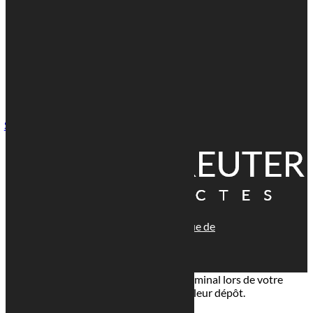

Voir l'adresse email

1 Rue Paul Henkes, 1710 Luxembourg
Suivre
© tous droits réservés
plan du site
-
mentions légales
-
politique de
confidentialité
Site propulsé par
INOVA WEB
Ce site dépose des cookies sur votre terminal lors de votre
visite. Vous pouvez accepter ou refuser leur dépôt.
J'accepte
Je refuse
En savoir plus