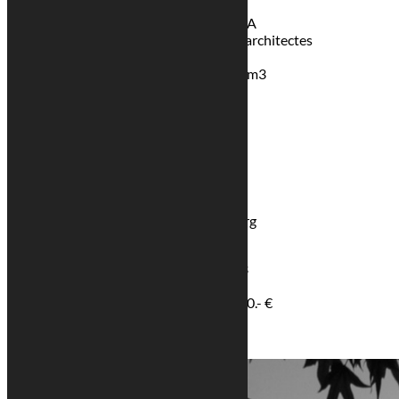
Maître de l’ouvrage : EVENTAIL S.A
Maître d’œuvre : Georges Reuter architectes
Luxembourg
Volume bâtiment pondéré : 7065 m3
Surface hors œuvre: 2320 m2
Début des travaux : mars 2004
Fin des travaux : octobre 2006
MAITRE DE L’OUVRAGE
EVENTAIL S.A
MAITRE D’ŒUVRE
Georges Reuter Architectes Luxembourg
DONNEES TECHNIQUES
Volume bâti pondéré: environ 7.065 m3
Surface hors oeuvre: environ 2.320 m2
Coût de construction: environ 3.600.000.- €
Début des travaux: mars 2004
Fin des travaux: octobre 2006