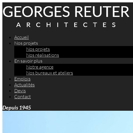
Accueil
Nos projets
Nos projets
Nos réalisations
En savoir plus
Notre agence
Nos bureaux et ateliers
Emplois
Actualités
Devis
Contact
Depuis 1945