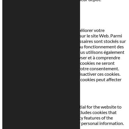
J'accepte
Je refuse
En savoir plus
Fermer
Ce site Web utilise des cookies pour améliorer votre
expérience pendant que vous naviguez sur le site Web. Parmi
ceux-ci, les cookies classés comme nécessaires sont stockés sur
votre navigateur car ils sont essentiels au fonctionnement des
fonctionnalités de base du site Web. Nous utilisons également
des cookies tiers qui nous aident à analyser et à comprendre
comment vous utilisez ce site Web. Ces cookies ne seront
stockés dans votre navigateur qu'avec votre consentement.
Vous avez également la possibilité de désactiver ces cookies.
Mais la désactivation de certains de ces cookies peut affecter
votre expérience de navigation.
Necessary
Necessary
Toujours activé
Necessary cookies are absolutely essential for the website to
function properly. This category only includes cookies that
ensures basic functionalities and security features of the
website. These cookies do not store any personal information.
Non-necessary