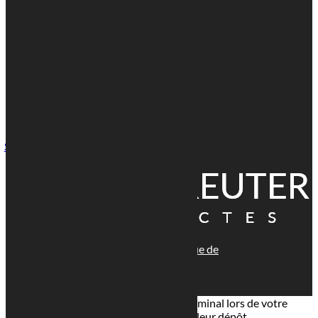
Voir le numéro

Voir l'adresse email

1 Rue Paul Henkes, 1710 Luxembourg
Suivre
© tous droits réservés
plan du site
-
mentions légales
-
politique de
confidentialité
Site propulsé par
INOVA WEB
Ce site dépose des cookies sur votre terminal lors de votre
visite. Vous pouvez accepter ou refuser leur dépôt.