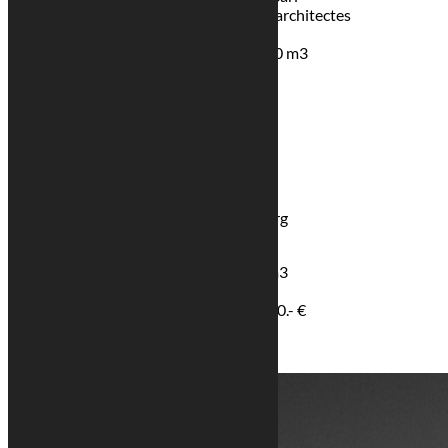
Maître d’œuvre : Georges Reuter architectes
Luxembourg
Volume bâtiment pondéré : 20290 m3
Surface hors œuvre : 5937 m2
Début des travaux : mars 2004
Fin des travaux : décembre 2006
MAITRE DE L’OUVRAGE
BUDDLEIA S.à r.l.
MAITRE D’ŒUVRE
Georges Reuter Architectes Luxembourg
DONNEES TECHNIQUES
Volume bâti pondéré: environ 20.290 m3
Surface hors oeuvre: environ 5.937 m2
Coût de construction: environ 7.100.000.- €
Début des travaux: mars 2004
Fin des travaux: décembre 2006