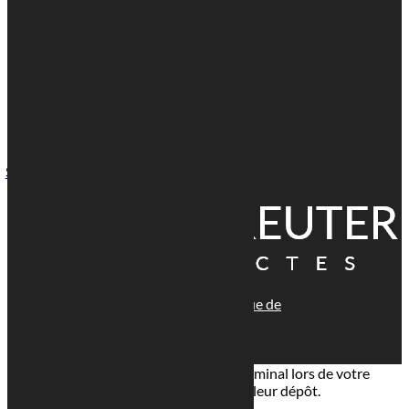

Voir l'adresse email

1 Rue Paul Henkes, 1710 Luxembourg
Suivre
© tous droits réservés
plan du site
-
mentions légales
-
politique de
confidentialité
Site propulsé par
INOVA WEB
Ce site dépose des cookies sur votre terminal lors de votre
visite. Vous pouvez accepter ou refuser leur dépôt.
J'accepte
Je refuse
En savoir plus