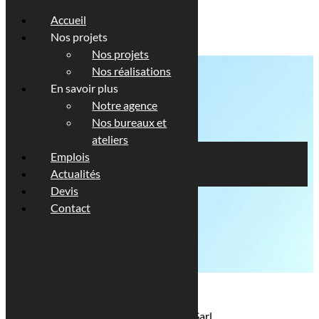
Accueil
Nos projets
Nos projets
Nos réalisations
En savoir plus
Notre agence
Nos bureaux et
ateliers
Emplois
BUDDLEIA
Actualités
Devis
Contact
Description
Maître de l’ouvrage : BUDDLEIA Sarl