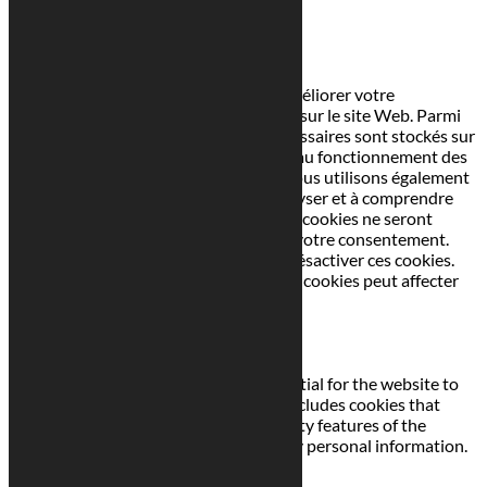
Fermer
Ce site Web utilise des cookies pour améliorer votre
expérience pendant que vous naviguez sur le site Web. Parmi
ceux-ci, les cookies classés comme nécessaires sont stockés sur
votre navigateur car ils sont essentiels au fonctionnement des
fonctionnalités de base du site Web. Nous utilisons également
des cookies tiers qui nous aident à analyser et à comprendre
comment vous utilisez ce site Web. Ces cookies ne seront
stockés dans votre navigateur qu'avec votre consentement.
Vous avez également la possibilité de désactiver ces cookies.
Mais la désactivation de certains de ces cookies peut affecter
votre expérience de navigation.
Necessary
Necessary
Toujours activé
Necessary cookies are absolutely essential for the website to
function properly. This category only includes cookies that
ensures basic functionalities and security features of the
website. These cookies do not store any personal information.
Non-necessary
Non-necessary