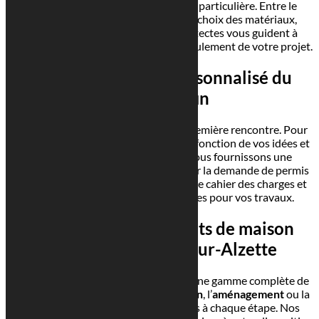
sur-Alzette
demande une attention particulière. Entre le
permis de construire, le budget et le choix des matériaux,
chaque étape est cruciale. Nos architectes vous guident à
chaque phase pour assurer le bon déroulement de votre projet.
Accompagnement personnalisé du
début à la fin
Nous sommes à votre écoute dès la première rencontre. Pour
vous aider, nous réalisons les
plans
en fonction de vos idées et
de vos documents. De plus, nous vous fournissons une
estimation des coûts avant de préparer la demande de permis
de construire. Votre architecte rédige le cahier des charges et
sélectionne les meilleures entreprises pour vos travaux.
Donnez vie à vos projets de maison
d’architecte à Esch-sur-Alzette
Georges Reuter Architectes propose une gamme complète de
services. Que ce soit pour la
rénovation
, l’
aménagement
ou la
construction
, nous sommes présents à chaque étape. Nos