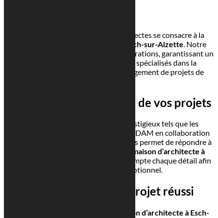
Depuis 1945, Georges Reuter Architectes se consacre à la
création de
maison d’architecte à Esch-sur-Alzette
. Notre
expertise se transmet depuis trois générations, garantissant un
savoir-faire unique. Nous sommes spécialisés dans la
conception, la rénovation et l’aménagement de projets de
toutes tailles.
Une expertise au service de vos projets
Nous avons réalisé des projets prestigieux tels que les
bâtiments de RTL Group, SES et le MUDAM en collaboration
avec PCF. Notre expérience variée nous permet de répondre à
tous types de besoins. Pour chaque
maison d’architecte à
Esch-sur-Alzette
, nous prenons en compte chaque détail afin
d’offrir un résultat exceptionnel.
Les étapes clés d’un projet réussi
Faire
construire
ou rénover une
maison d’architecte à Esch-