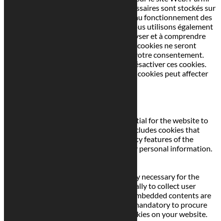
ceux-ci, les cookies classés comme nécessaires sont stockés sur
votre navigateur car ils sont essentiels au fonctionnement des
fonctionnalités de base du site Web. Nous utilisons également
des cookies tiers qui nous aident à analyser et à comprendre
comment vous utilisez ce site Web. Ces cookies ne seront
stockés dans votre navigateur qu'avec votre consentement.
Vous avez également la possibilité de désactiver ces cookies.
Mais la désactivation de certains de ces cookies peut affecter
votre expérience de navigation.
Necessary
Necessary
Toujours activé
Necessary cookies are absolutely essential for the website to
function properly. This category only includes cookies that
ensures basic functionalities and security features of the
website. These cookies do not store any personal information.
Non-necessary
Non-necessary
Any cookies that may not be particularly necessary for the
website to function and is used specifically to collect user
personal data via analytics, ads, other embedded contents are
termed as non-necessary cookies. It is mandatory to procure
user consent prior to running these cookies on your website.