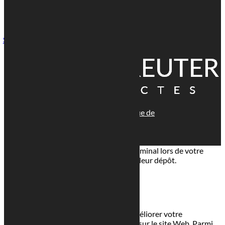

1 Rue Paul Henkes, 1710 Luxembourg
Suivre
© tous droits réservés
plan du site
-
mentions légales
-
politique de
confidentialité
Site propulsé par
INOVA WEB
Ce site dépose des cookies sur votre terminal lors de votre
visite. Vous pouvez accepter ou refuser leur dépôt.
J'accepte
Je refuse
En savoir plus
Fermer
Ce site Web utilise des cookies pour améliorer votre
expérience pendant que vous naviguez sur le site Web. Parmi