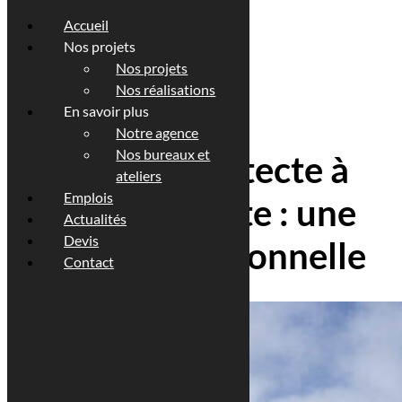
Accueil
Nos projets
Nos projets
Nos réalisations
En savoir plus
Notre agence
Nos bureaux et
Maison d’architecte à
ateliers
Emplois
Esch-sur-Alzette : une
Actualités
Devis
maison exceptionnelle
Contact