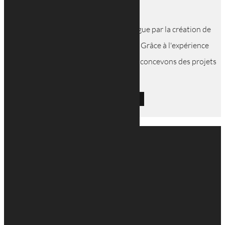
votre projet !
Depuis 1945, notre cabinet se distingue par la création de
plan d'architecte à Esch-sur-Alzette. Grâce à l'expérience
accumulée sur trois générations, nous concevons des projets
innovants et...
LIRE L'ARTICLE
MENU
Accueil
Nos projets
Nos projets
Nos réalisations
En savoir plus
Notre agence
Nos bureaux et ateliers
Emplois