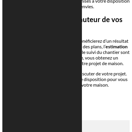
connaissances et notre expertise sont mises à votre disposition
pour concrétiser vos envies.
Des réalisations à la hauteur de vos
attentes
En travaillant avec nos experts, vous bénéficierez d’un résultat
conforme à vos attentes. La réalisation des plans, l’
estimation
des coûts
, la préparation des
permis
et le suivi du chantier sont
essentiels. Grâce à notre expertise, vous obtenez un
accompagnement de qualité pour votre projet de maison.
N’hésitez pas à nous contacter pour discuter de votre projet.
Georges Reuter Architectes
est à votre disposition pour vous
aider à concevoir ou rénover votre maison.