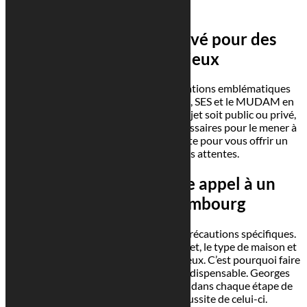
précision.
Un savoir-faire éprouvé pour des
projets ambitieux
Notre cabinet est à l’origine de réalisations emblématiques
telles que les bâtiments de RTL Group, SES et le MUDAM en
collaboration avec PCF. Que votre projet soit public ou privé,
nous possédons les compétences nécessaires pour le mener à
bien. Chaque détail est pris en compte pour vous offrir un
résultat à la hauteur de vos attentes.
Les avantages de faire appel à un
architecte à Luxembourg
Construire ou rénover nécessite des précautions spécifiques.
Entre le
permis de construire,
le budget, le type de maison et
ses dimensions, les enjeux sont nombreux. C’est pourquoi faire
appel à un architecte spécialisé est indispensable. Georges
Reuter Architectes vous accompagne dans chaque étape de
votre projet, assurant ainsi la réussite de celui-ci.