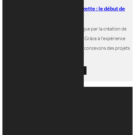
Plan d’architecte à Esch-sur-Alzette : le début de
votre projet !
Depuis 1945, notre cabinet se distingue par la création de
plan d'architecte à Esch-sur-Alzette. Grâce à l'expérience
accumulée sur trois générations, nous concevons des projets
innovants et...
LIRE L'ARTICLE
MENU
Accueil
Nos projets
Nos projets
Nos réalisations
En savoir plus
Notre agence