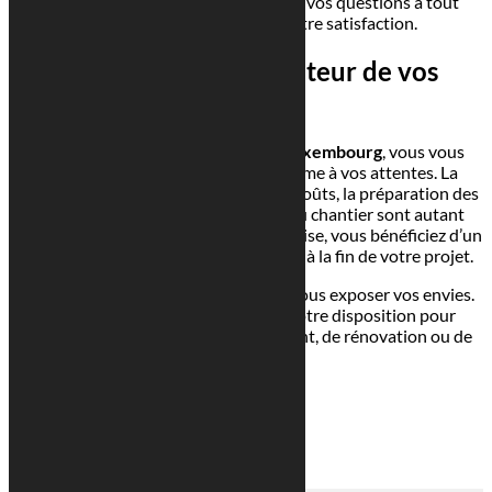
vous accompagnons et répondons à vos questions à tout
moment, garantissant ainsi votre satisfaction.
Des résultats à la hauteur de vos
attentes
En faisant appel à un
architecte à Luxembourg
, vous vous
assurez d’obtenir un résultat conforme à vos attentes. La
réalisation des plans, l’estimation des coûts, la préparation des
permis de construire
et le contrôle du chantier sont autant
d’étapes cruciales. Grâce à notre expertise, vous bénéficiez d’un
accompagnement de qualité du début à la fin de votre projet.
N’hésitez pas à nous contacter pour nous exposer vos envies.
Georges Reuter Architectes est à votre disposition pour
concrétiser vos projets d’aménagement, de rénovation ou de
construction.