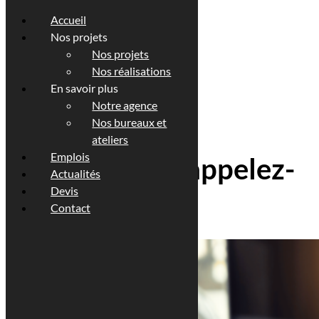
Accueil
Nos projets
Nos projets
Nos réalisations
En savoir plus
Notre agence
Nos bureaux et
Architecte à
ateliers
Emplois
Luxembourg : appelez-
Actualités
Devis
nous !
Contact