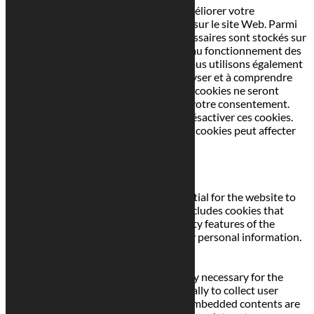
Ce site Web utilise des cookies pour améliorer votre
expérience pendant que vous naviguez sur le site Web. Parmi
ceux-ci, les cookies classés comme nécessaires sont stockés sur
votre navigateur car ils sont essentiels au fonctionnement des
fonctionnalités de base du site Web. Nous utilisons également
des cookies tiers qui nous aident à analyser et à comprendre
comment vous utilisez ce site Web. Ces cookies ne seront
stockés dans votre navigateur qu'avec votre consentement.
Vous avez également la possibilité de désactiver ces cookies.
Mais la désactivation de certains de ces cookies peut affecter
votre expérience de navigation.
Necessary
Necessary
Toujours activé
Necessary cookies are absolutely essential for the website to
function properly. This category only includes cookies that
ensures basic functionalities and security features of the
website. These cookies do not store any personal information.
Non-necessary
Non-necessary
Any cookies that may not be particularly necessary for the
website to function and is used specifically to collect user
personal data via analytics, ads, other embedded contents are