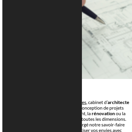
Depuis 1945,
Georges Reuter Architectes
, cabinet d’
architecte
à Luxembourg
, se distingue dans la conception de projets
variés. Que ce soit pour l’aménagement, la
rénovation
ou la
construction
, notre expertise couvre toutes les dimensions.
Trois générations d’architectes ont forgé notre savoir-faire
unique, nous permettant de concrétiser vos envies avec