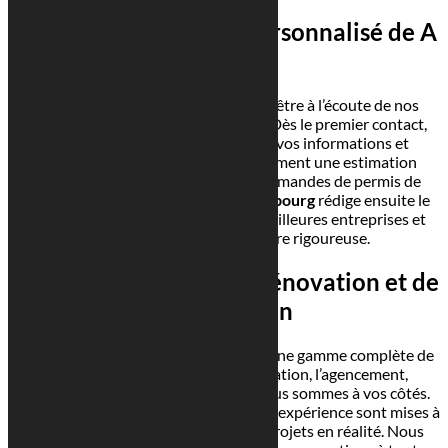
Un accompagnement personnalisé de A
à Z
Nous mettons un point d’honneur à être à l’écoute de nos
clients du début à la fin des
travaux
. Dès le premier contact,
nous réalisons des plans basés sur vos informations et
documents. Nous fournissons également une estimation
précise des coûts et préparons les demandes de permis de
construire. Votre
architecte à Luxembourg
rédige ensuite le
cahier des charges, sélectionne les meilleures entreprises et
contrôle le chantier de manière rigoureuse.
Réalisez vos projets de rénovation et de
construction
Georges Reuter Architectes propose une gamme complète de
services. Que ce soit pour la rénovation, l’agencement,
l’aménagement ou la construction, nous sommes à vos côtés.
Nos connaissances techniques et notre expérience sont mises à
votre service pour transformer vos projets en réalité. Nous