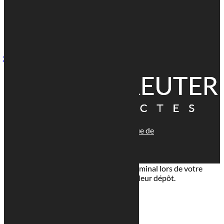
Voir l'adresse email

1 Rue Paul Henkes, 1710 Luxembourg
Suivre
© tous droits réservés
plan du site
-
mentions légales
-
politique de
confidentialité
Site propulsé par
INOVA WEB
Ce site dépose des cookies sur votre terminal lors de votre
visite. Vous pouvez accepter ou refuser leur dépôt.
J'accepte
Je refuse
En savoir plus
Fermer